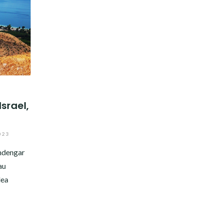
srael,
023
ndengar
au
lea