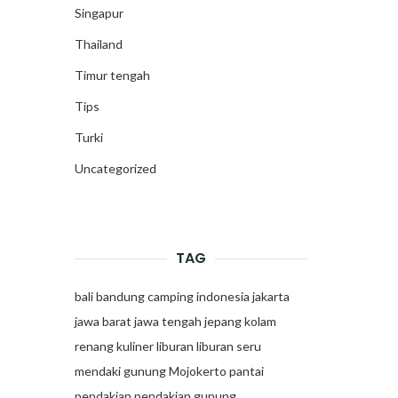
Singapur
Thailand
Timur tengah
Tips
Turki
Uncategorized
TAG
bali
bandung
camping
indonesia
jakarta
jawa barat
jawa tengah
jepang
kolam
renang
kuliner
liburan
liburan seru
mendaki gunung
Mojokerto
pantai
pendakian
pendakian gunung