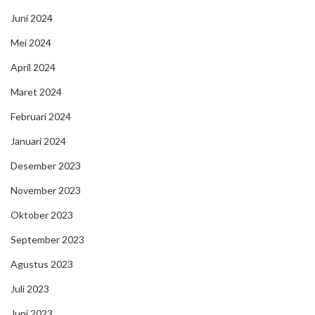
Juni 2024
Mei 2024
April 2024
Maret 2024
Februari 2024
Januari 2024
Desember 2023
November 2023
Oktober 2023
September 2023
Agustus 2023
Juli 2023
Juni 2023