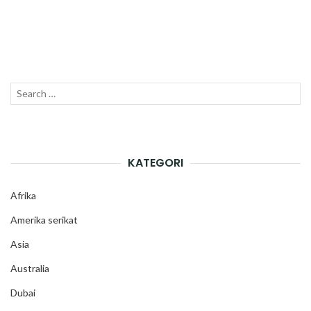
Search
SEAR
for:
KATEGORI
Afrika
Amerika serikat
Asia
Australia
Dubai