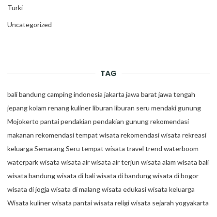
Turki
Uncategorized
TAG
bali
bandung
camping
indonesia
jakarta
jawa barat
jawa tengah
jepang
kolam renang
kuliner
liburan
liburan seru
mendaki gunung
Mojokerto
pantai
pendakian
pendakian gunung
rekomendasi
makanan
rekomendasi tempat wisata
rekomendasi wisata
rekreasi
keluarga
Semarang
Seru
tempat wisata
travel trend
waterboom
waterpark
wisata
wisata air
wisata air terjun
wisata alam
wisata bali
wisata bandung
wisata di bali
wisata di bandung
wisata di bogor
wisata di jogja
wisata di malang
wisata edukasi
wisata keluarga
Wisata kuliner
wisata pantai
wisata religi
wisata sejarah
yogyakarta