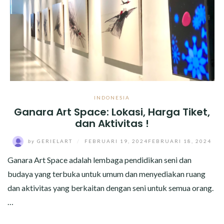
INDONESIA
Ganara Art Space: Lokasi, Harga Tiket,
dan Aktivitas !
by
GERIELART
/
FEBRUARI 19, 2024
FEBRUARI 18, 2024
Ganara Art Space adalah lembaga pendidikan seni dan
budaya yang terbuka untuk umum dan menyediakan ruang
dan aktivitas yang berkaitan dengan seni untuk semua orang.
…