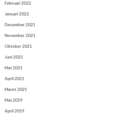
Februari 2022
Januari 2022
Desember 2021
November 2021
Oktober 2021
Juni 2021
Mei 2021
April 2021
Maret 2021
Mei 2019
April 2019