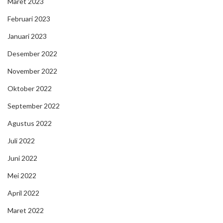
Maret 2023
Februari 2023
Januari 2023
Desember 2022
November 2022
Oktober 2022
September 2022
Agustus 2022
Juli 2022
Juni 2022
Mei 2022
April 2022
Maret 2022