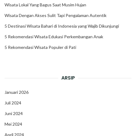
Wisata Lokal Yang Bagus Saat Musim Hujan
Wisata Dengan Akses Sulit Tapi Pengalaman Autentik
5 Destinasi Wisata Bahari di Indonesia yang Wajib Dikunjungi
5 Rekomendasi Wisata Edukasi Perkembangan Anak
5 Rekomendasi Wisata Populer di Pati
ARSIP
Januari 2026
Juli 2024
Juni 2024
Mei 2024
April 2024