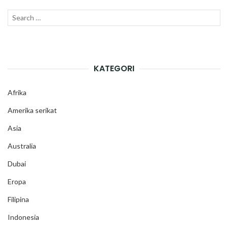
Search
SEAR
for:
KATEGORI
Afrika
Amerika serikat
Asia
Australia
Dubai
Eropa
Filipina
Indonesia