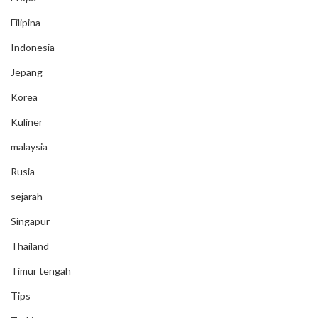
Filipina
Indonesia
Jepang
Korea
Kuliner
malaysia
Rusia
sejarah
Singapur
Thailand
Timur tengah
Tips