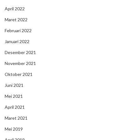
April 2022
Maret 2022
Februari 2022
Januari 2022
Desember 2021
November 2021
Oktober 2021
Juni 2021
Mei 2021
April 2021
Maret 2021
Mei 2019
April 2019