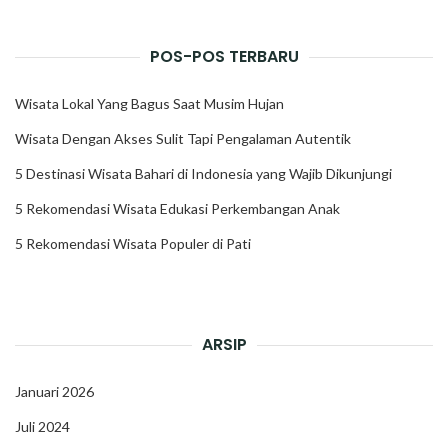
POS-POS TERBARU
Wisata Lokal Yang Bagus Saat Musim Hujan
Wisata Dengan Akses Sulit Tapi Pengalaman Autentik
5 Destinasi Wisata Bahari di Indonesia yang Wajib Dikunjungi
5 Rekomendasi Wisata Edukasi Perkembangan Anak
5 Rekomendasi Wisata Populer di Pati
ARSIP
Januari 2026
Juli 2024