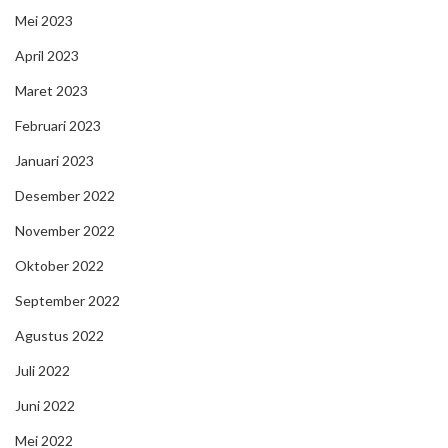
Mei 2023
April 2023
Maret 2023
Februari 2023
Januari 2023
Desember 2022
November 2022
Oktober 2022
September 2022
Agustus 2022
Juli 2022
Juni 2022
Mei 2022