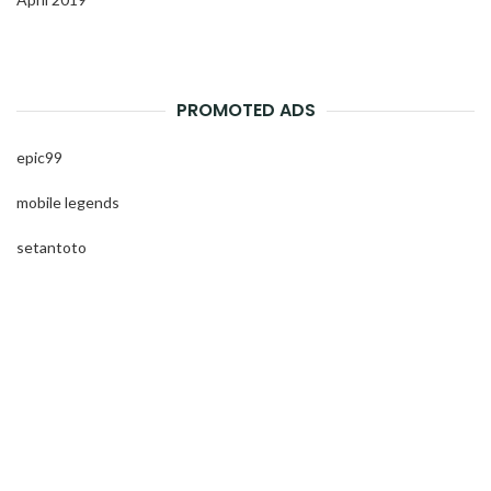
PROMOTED ADS
epic99
mobile legends
setantoto