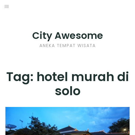
Skip
to
INDONESIA
content
TIPS
City Awesome
KULINER
ANEKA TEMPAT WISATA
SEJARAH
Tag:
hotel murah di
SENI KERAJINAN
solo
INFO GAMES
MOVIES REVIEW