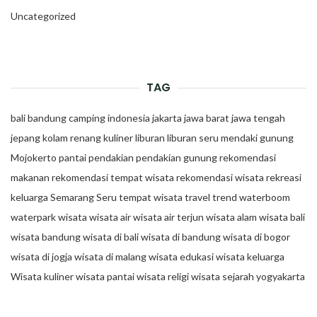
Uncategorized
TAG
bali
bandung
camping
indonesia
jakarta
jawa barat
jawa tengah
jepang
kolam renang
kuliner
liburan
liburan seru
mendaki gunung
Mojokerto
pantai
pendakian
pendakian gunung
rekomendasi
makanan
rekomendasi tempat wisata
rekomendasi wisata
rekreasi
keluarga
Semarang
Seru
tempat wisata
travel trend
waterboom
waterpark
wisata
wisata air
wisata air terjun
wisata alam
wisata bali
wisata bandung
wisata di bali
wisata di bandung
wisata di bogor
wisata di jogja
wisata di malang
wisata edukasi
wisata keluarga
Wisata kuliner
wisata pantai
wisata religi
wisata sejarah
yogyakarta