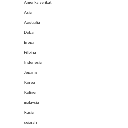
Amerika serikat
Asia
Australia
Dubai
Eropa
Filipina
Indonesia
Jepang
Korea
Kuliner
malaysia
Rusia
sejarah