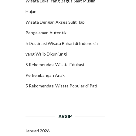
Wisata Lokal Yang Bagus Saat Musim
Hujan
Wisata Dengan Akses Sulit Tapi
Pengalaman Autentik
5 Destinasi Wisata Bahari di Indonesia
yang Wajib Dikunjungi
5 Rekomendasi Wisata Edukasi
Perkembangan Anak
5 Rekomendasi Wisata Populer di Pati
ARSIP
Januari 2026