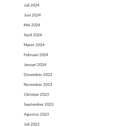
Juli 2024
Juni 2024
Mei 2024
April 2024
Maret 2024
Februari 2024
Januari 2024
Desember 2023
November 2023
Oktober 2023
September 2023
Agustus 2023
Juli 2023