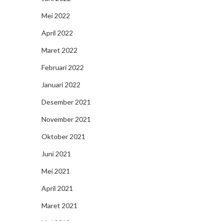
Mei 2022
April 2022
Maret 2022
Februari 2022
Januari 2022
Desember 2021
November 2021
Oktober 2021
Juni 2021
Mei 2021
April 2021
Maret 2021