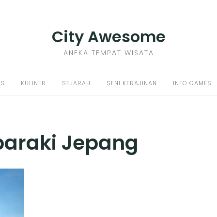
City Awesome
ANEKA TEMPAT WISATA
PS
KULINER
SEJARAH
SENI KERAJINAN
INFO GAMES
baraki Jepang