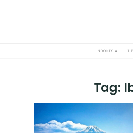
Skip
to
INDONESIA
content
TIPS
KULINER
INDONESIA
TI
SEJARAH
SENI KERAJINAN
Tag:
I
INFO GAMES
MOVIES REVIEW