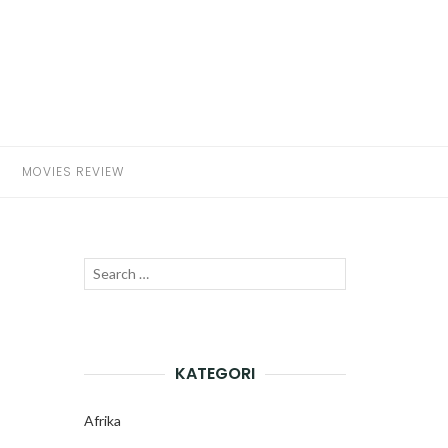
MOVIES REVIEW
Search
SEARCH
for:
KATEGORI
Afrika