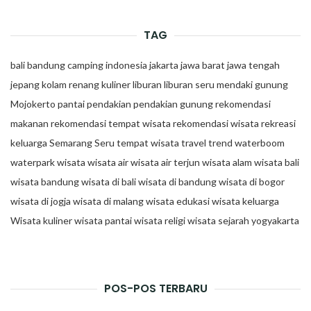
TAG
bali
bandung
camping
indonesia
jakarta
jawa barat
jawa tengah
jepang
kolam renang
kuliner
liburan
liburan seru
mendaki gunung
Mojokerto
pantai
pendakian
pendakian gunung
rekomendasi
makanan
rekomendasi tempat wisata
rekomendasi wisata
rekreasi
keluarga
Semarang
Seru
tempat wisata
travel trend
waterboom
waterpark
wisata
wisata air
wisata air terjun
wisata alam
wisata bali
wisata bandung
wisata di bali
wisata di bandung
wisata di bogor
wisata di jogja
wisata di malang
wisata edukasi
wisata keluarga
Wisata kuliner
wisata pantai
wisata religi
wisata sejarah
yogyakarta
POS-POS TERBARU