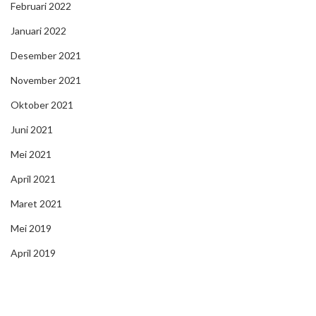
Februari 2022
Januari 2022
Desember 2021
November 2021
Oktober 2021
Juni 2021
Mei 2021
April 2021
Maret 2021
Mei 2019
April 2019