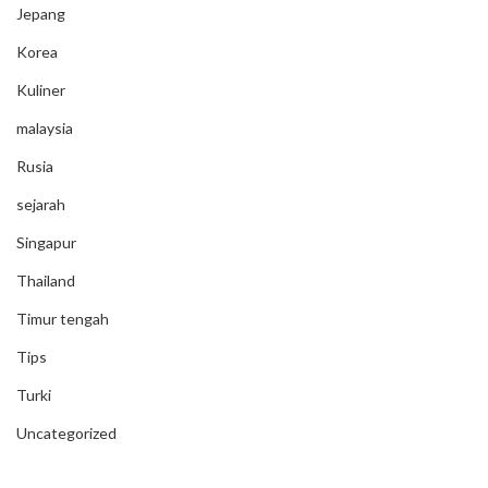
Jepang
Korea
Kuliner
malaysia
Rusia
sejarah
Singapur
Thailand
Timur tengah
Tips
Turki
Uncategorized