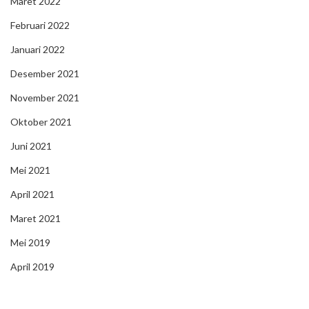
Maret 2022
Februari 2022
Januari 2022
Desember 2021
November 2021
Oktober 2021
Juni 2021
Mei 2021
April 2021
Maret 2021
Mei 2019
April 2019