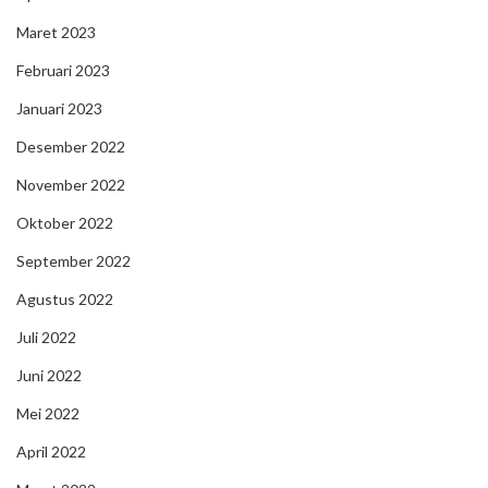
Maret 2023
Februari 2023
Januari 2023
Desember 2022
November 2022
Oktober 2022
September 2022
Agustus 2022
Juli 2022
Juni 2022
Mei 2022
April 2022