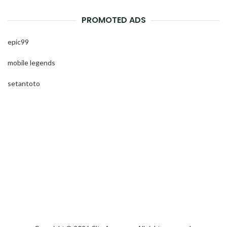
PROMOTED ADS
epic99
mobile legends
setantoto