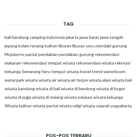
TAG
bali
bandung
camping
indonesia
jakarta
jawa barat
jawa tengah
jepang
kolam renang
kuliner
liburan
liburan seru
mendaki gunung
Mojokerto
pantai
pendakian
pendakian gunung
rekomendasi
makanan
rekomendasi tempat wisata
rekomendasi wisata
rekreasi
keluarga
Semarang
Seru
tempat wisata
travel trend
waterboom
waterpark
wisata
wisata air
wisata air terjun
wisata alam
wisata bali
wisata bandung
wisata di bali
wisata di bandung
wisata di bogor
wisata di jogja
wisata di malang
wisata edukasi
wisata keluarga
Wisata kuliner
wisata pantai
wisata religi
wisata sejarah
yogyakarta
POS-POS TERBARU