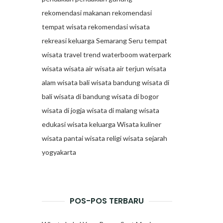
rekomendasi makanan
rekomendasi
tempat wisata
rekomendasi wisata
rekreasi keluarga
Semarang
Seru
tempat
wisata
travel trend
waterboom
waterpark
wisata
wisata air
wisata air terjun
wisata
alam
wisata bali
wisata bandung
wisata di
bali
wisata di bandung
wisata di bogor
wisata di jogja
wisata di malang
wisata
edukasi
wisata keluarga
Wisata kuliner
wisata pantai
wisata religi
wisata sejarah
yogyakarta
POS-POS TERBARU