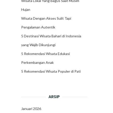
Wisata Lokal Yang Bagus Saat Musim
Hujan
Wisata Dengan Akses Sulit Tapi
Pengalaman Autentik
5 Destinasi Wisata Bahari di Indonesia
yang Wajib Dikunjungi
5 Rekomendasi Wisata Edukasi
Perkembangan Anak
5 Rekomendasi Wisata Populer di Pati
ARSIP
Januari 2026