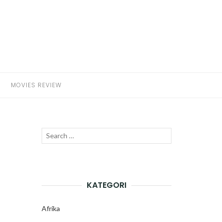
MOVIES REVIEW
Search
SEARCH
for:
KATEGORI
Afrika