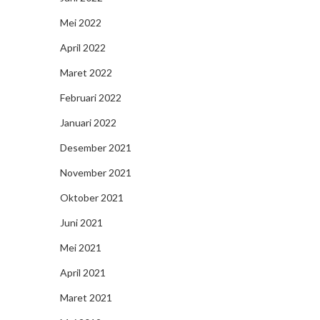
Mei 2022
April 2022
Maret 2022
Februari 2022
Januari 2022
Desember 2021
November 2021
Oktober 2021
Juni 2021
Mei 2021
April 2021
Maret 2021