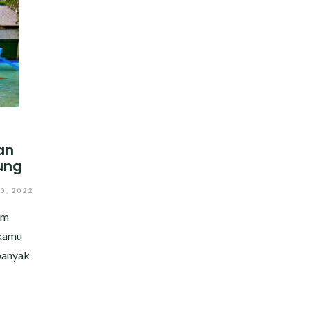
an
ung
0, 2022
am
 kamu
banyak