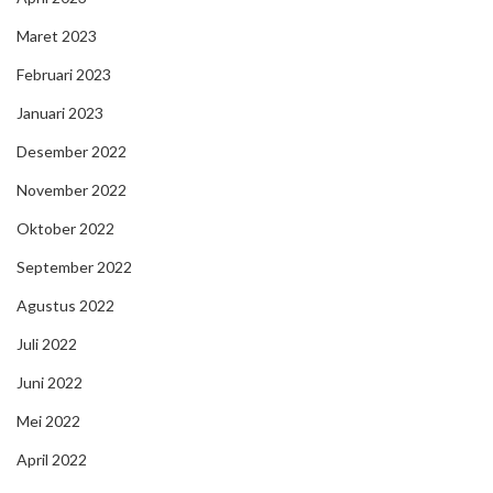
Maret 2023
Februari 2023
Januari 2023
Desember 2022
November 2022
Oktober 2022
September 2022
Agustus 2022
Juli 2022
Juni 2022
Mei 2022
April 2022