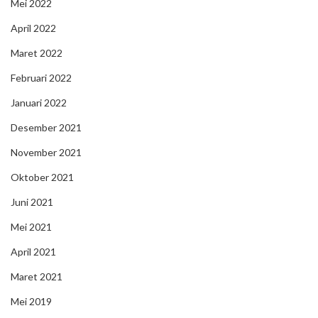
Mei 2022
April 2022
Maret 2022
Februari 2022
Januari 2022
Desember 2021
November 2021
Oktober 2021
Juni 2021
Mei 2021
April 2021
Maret 2021
Mei 2019