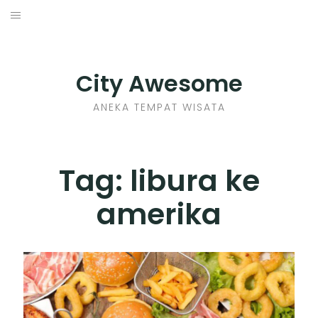
Skip
to
INDONESIA
content
TIPS
City Awesome
KULINER
ANEKA TEMPAT WISATA
SEJARAH
Tag:
libura ke
SENI KERAJINAN
amerika
INFO GAMES
MOVIES REVIEW