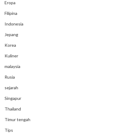
Eropa
Filipina
Indonesia
Jepang
Korea
Kuliner
malaysia
Rusia
sejarah
Singapur
Thailand
Timur tengah
Tips