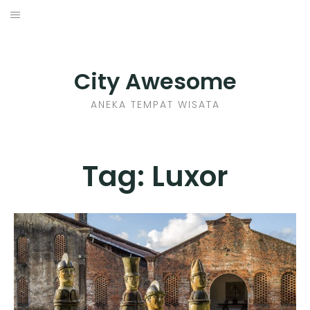
Skip
to
INDONESIA
content
TIPS
City Awesome
KULINER
ANEKA TEMPAT WISATA
SEJARAH
Tag:
Luxor
SENI KERAJINAN
INFO GAMES
MOVIES REVIEW