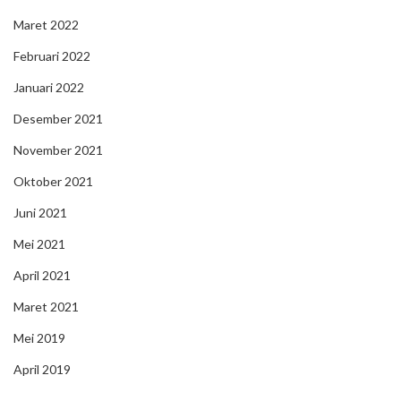
Maret 2022
Februari 2022
Januari 2022
Desember 2021
November 2021
Oktober 2021
Juni 2021
Mei 2021
April 2021
Maret 2021
Mei 2019
April 2019