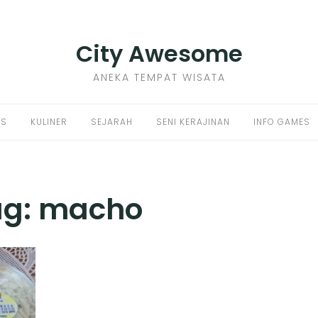
City Awesome
ANEKA TEMPAT WISATA
PS
KULINER
SEJARAH
SENI KERAJINAN
INFO GAMES
ag:
macho