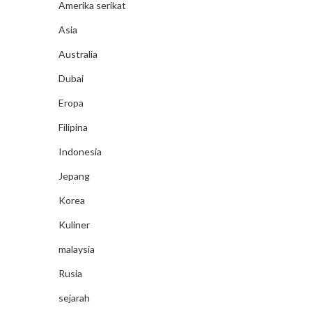
Amerika serikat
Asia
Australia
Dubai
Eropa
Filipina
Indonesia
Jepang
Korea
Kuliner
malaysia
Rusia
sejarah