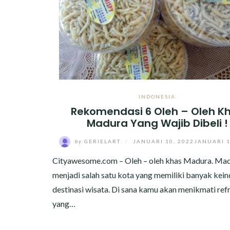
INDONESIA
Rekomendasi 6 Oleh – Oleh K
Madura Yang Wajib Dibeli !
by
GERIELART
/
JANUARI 10, 2022
JANUARI 1
Cityawesome.com – Oleh – oleh khas Madura. Ma
menjadi salah satu kota yang memiliki banyak kei
destinasi wisata. Di sana kamu akan menikmati ref
yang…