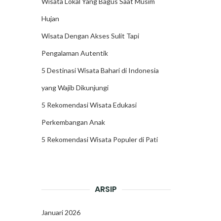
Wisata Lokal Yang Bagus Saat Musim
Hujan
Wisata Dengan Akses Sulit Tapi
Pengalaman Autentik
5 Destinasi Wisata Bahari di Indonesia
yang Wajib Dikunjungi
5 Rekomendasi Wisata Edukasi
Perkembangan Anak
5 Rekomendasi Wisata Populer di Pati
ARSIP
Januari 2026