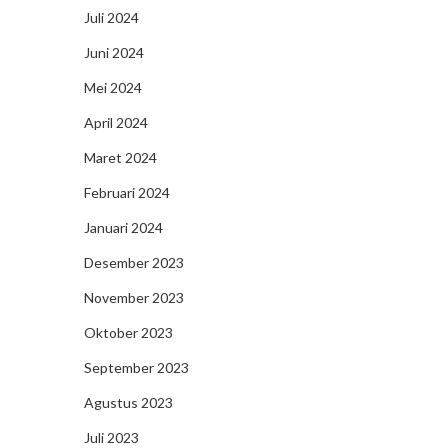
Juli 2024
Juni 2024
Mei 2024
April 2024
Maret 2024
Februari 2024
Januari 2024
Desember 2023
November 2023
Oktober 2023
September 2023
Agustus 2023
Juli 2023