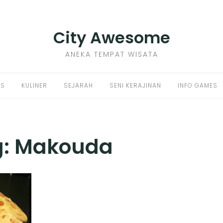
City Awesome
ANEKA TEMPAT WISATA
PS
KULINER
SEJARAH
SENI KERAJINAN
INFO GAMES
g:
Makouda