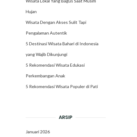
Wisata Lokal Yang Bagus Saat Musim
Hujan
Wisata Dengan Akses Sulit Tapi
Pengalaman Autentik
5 Destinasi Wisata Bahari di Indonesia
yang Wajib Dikunjungi
5 Rekomendasi Wisata Edukasi
Perkembangan Anak
5 Rekomendasi Wisata Populer di Pati
ARSIP
Januari 2026