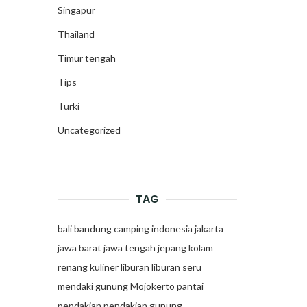
Singapur
Thailand
Timur tengah
Tips
Turki
Uncategorized
TAG
bali
bandung
camping
indonesia
jakarta
jawa barat
jawa tengah
jepang
kolam
renang
kuliner
liburan
liburan seru
mendaki gunung
Mojokerto
pantai
pendakian
pendakian gunung