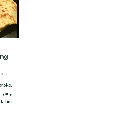
ang
 2022
aroko.
m yang
 dalam