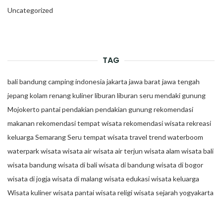
Uncategorized
TAG
bali
bandung
camping
indonesia
jakarta
jawa barat
jawa tengah
jepang
kolam renang
kuliner
liburan
liburan seru
mendaki gunung
Mojokerto
pantai
pendakian
pendakian gunung
rekomendasi
makanan
rekomendasi tempat wisata
rekomendasi wisata
rekreasi
keluarga
Semarang
Seru
tempat wisata
travel trend
waterboom
waterpark
wisata
wisata air
wisata air terjun
wisata alam
wisata bali
wisata bandung
wisata di bali
wisata di bandung
wisata di bogor
wisata di jogja
wisata di malang
wisata edukasi
wisata keluarga
Wisata kuliner
wisata pantai
wisata religi
wisata sejarah
yogyakarta