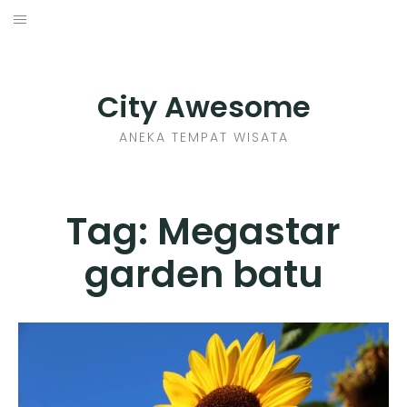
Skip
to
INDONESIA
content
TIPS
City Awesome
KULINER
ANEKA TEMPAT WISATA
SEJARAH
Tag:
Megastar
SENI KERAJINAN
garden batu
INFO GAMES
MOVIES REVIEW