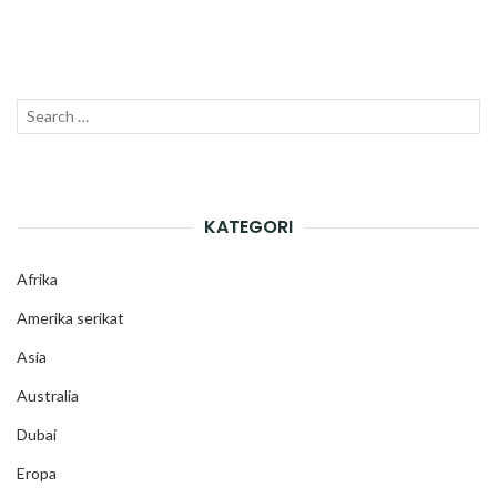
Search
SEAR
for:
KATEGORI
Afrika
Amerika serikat
Asia
Australia
Dubai
Eropa