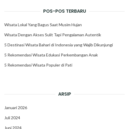
POS-POS TERBARU
Wisata Lokal Yang Bagus Saat Musim Hujan
Wisata Dengan Akses Sulit Tapi Pengalaman Autentik
5 Destinasi Wisata Bahari di Indonesia yang Wajib Dikunjungi
5 Rekomendasi Wisata Edukasi Perkembangan Anak
5 Rekomendasi Wisata Populer di Pati
ARSIP
Januari 2026
Juli 2024
Juni 2024