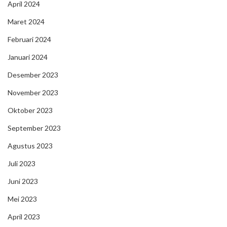
April 2024
Maret 2024
Februari 2024
Januari 2024
Desember 2023
November 2023
Oktober 2023
September 2023
Agustus 2023
Juli 2023
Juni 2023
Mei 2023
April 2023