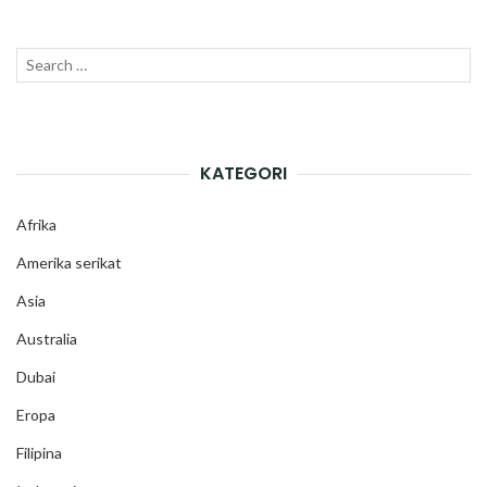
Search
SEAR
for:
KATEGORI
Afrika
Amerika serikat
Asia
Australia
Dubai
Eropa
Filipina