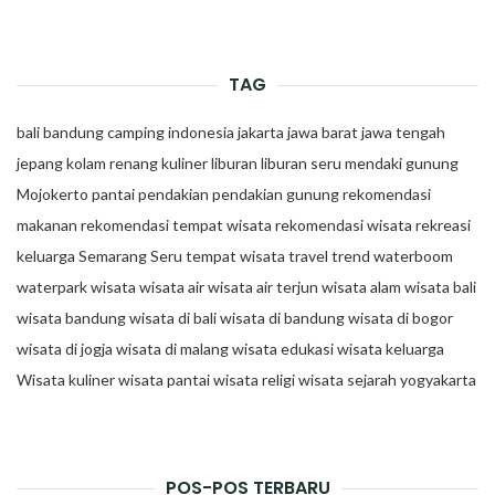
TAG
bali
bandung
camping
indonesia
jakarta
jawa barat
jawa tengah
jepang
kolam renang
kuliner
liburan
liburan seru
mendaki gunung
Mojokerto
pantai
pendakian
pendakian gunung
rekomendasi
makanan
rekomendasi tempat wisata
rekomendasi wisata
rekreasi
keluarga
Semarang
Seru
tempat wisata
travel trend
waterboom
waterpark
wisata
wisata air
wisata air terjun
wisata alam
wisata bali
wisata bandung
wisata di bali
wisata di bandung
wisata di bogor
wisata di jogja
wisata di malang
wisata edukasi
wisata keluarga
Wisata kuliner
wisata pantai
wisata religi
wisata sejarah
yogyakarta
POS-POS TERBARU