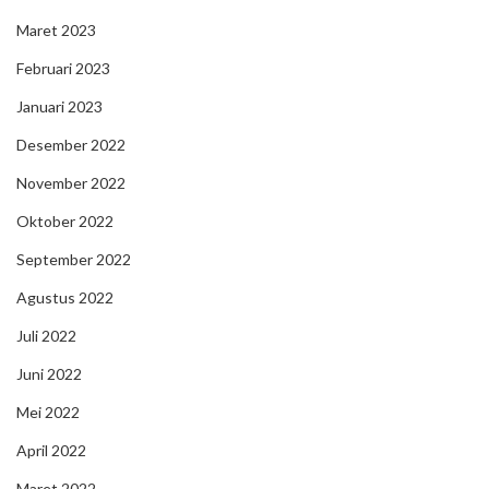
Maret 2023
Februari 2023
Januari 2023
Desember 2022
November 2022
Oktober 2022
September 2022
Agustus 2022
Juli 2022
Juni 2022
Mei 2022
April 2022
Maret 2022