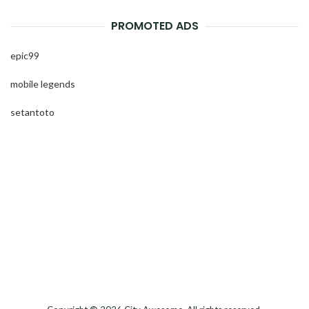
PROMOTED ADS
epic99
mobile legends
setantoto