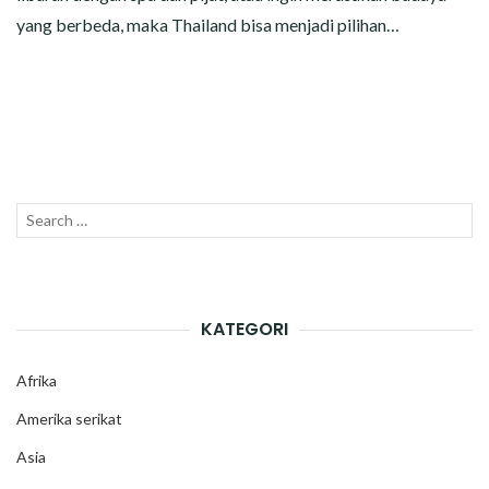
yang berbeda, maka Thailand bisa menjadi pilihan…
Search
SEAR
for:
KATEGORI
Afrika
Amerika serikat
Asia