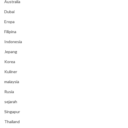
Australia
Dubai
Eropa
Filipina
Indonesia
Jepang
Korea
Kuliner
malaysia
Rusia
sejarah
Singapur
Thailand