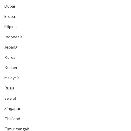
Dubai
Eropa
Filipina
Indonesia
Jepang
Korea
Kuliner
malaysia
Rusia
sejarah
Singapur
Thailand
Timur tengah