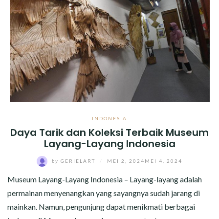
INDONESIA
Daya Tarik dan Koleksi Terbaik Museum
Layang-Layang Indonesia
by
GERIELART
/
MEI 2, 2024
MEI 4, 2024
Museum Layang-Layang Indonesia – Layang-layang adalah
permainan menyenangkan yang sayangnya sudah jarang di
mainkan. Namun, pengunjung dapat menikmati berbagai