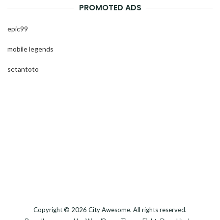
PROMOTED ADS
epic99
mobile legends
setantoto
Copyright © 2026
City Awesome
. All rights reserved.