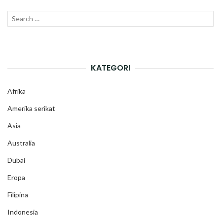
Search
SEAR
for:
KATEGORI
Afrika
Amerika serikat
Asia
Australia
Dubai
Eropa
Filipina
Indonesia