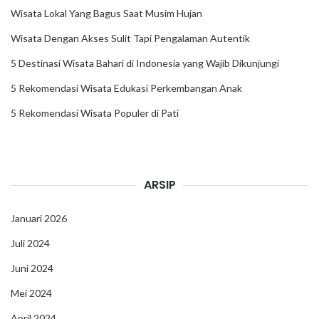
Wisata Lokal Yang Bagus Saat Musim Hujan
Wisata Dengan Akses Sulit Tapi Pengalaman Autentik
5 Destinasi Wisata Bahari di Indonesia yang Wajib Dikunjungi
5 Rekomendasi Wisata Edukasi Perkembangan Anak
5 Rekomendasi Wisata Populer di Pati
ARSIP
Januari 2026
Juli 2024
Juni 2024
Mei 2024
April 2024