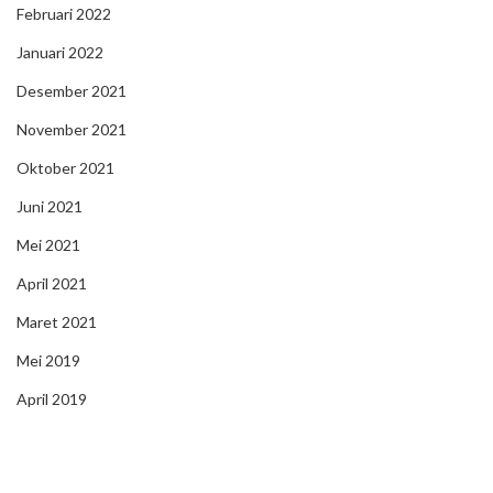
Februari 2022
Januari 2022
Desember 2021
November 2021
Oktober 2021
Juni 2021
Mei 2021
April 2021
Maret 2021
Mei 2019
April 2019