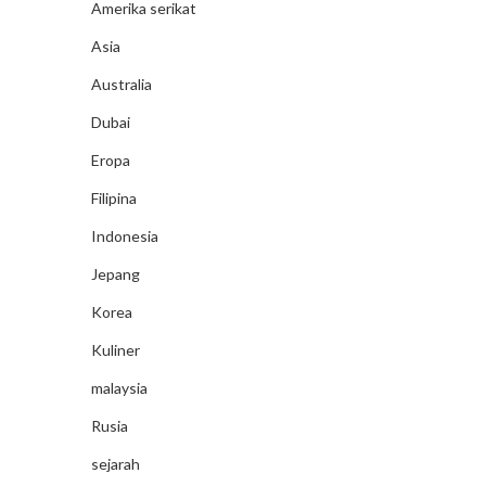
Amerika serikat
Asia
Australia
Dubai
Eropa
Filipina
Indonesia
Jepang
Korea
Kuliner
malaysia
Rusia
sejarah