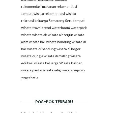
rekomendasi makanan
rekomendasi
tempat wisata
rekomendasi wisata
rekreasi keluarga
Semarang
Seru
tempat
wisata
travel trend
waterboom
waterpark
wisata
wisata air
wisata air terjun
wisata
alam
wisata bali
wisata bandung
wisata di
bali
wisata di bandung
wisata di bogor
wisata di jogja
wisata di malang
wisata
edukasi
wisata keluarga
Wisata kuliner
wisata pantai
wisata religi
wisata sejarah
yogyakarta
POS-POS TERBARU