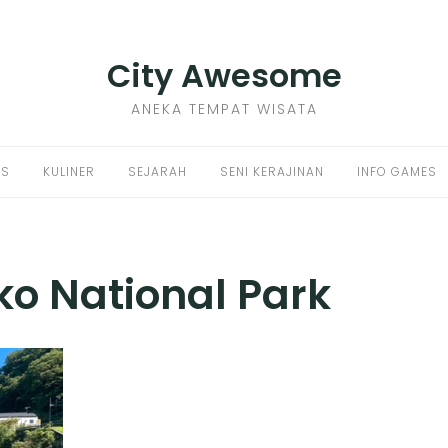
City Awesome
ANEKA TEMPAT WISATA
PS
KULINER
SEJARAH
SENI KERAJINAN
INFO GAMES
ko National Park