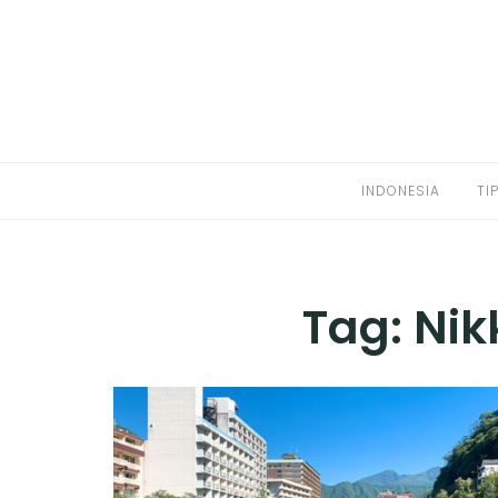
Skip
to
INDONESIA
content
TIPS
KULINER
INDONESIA
TI
SEJARAH
SENI KERAJINAN
Tag:
Nik
INFO GAMES
MOVIES REVIEW