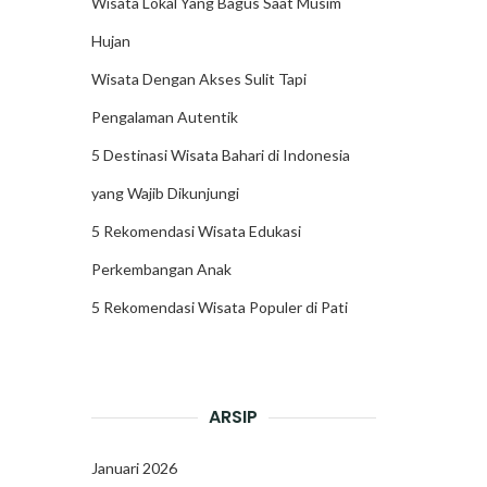
Wisata Lokal Yang Bagus Saat Musim
Hujan
Wisata Dengan Akses Sulit Tapi
Pengalaman Autentik
5 Destinasi Wisata Bahari di Indonesia
yang Wajib Dikunjungi
5 Rekomendasi Wisata Edukasi
Perkembangan Anak
5 Rekomendasi Wisata Populer di Pati
ARSIP
Januari 2026