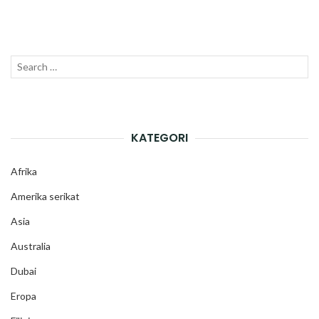
Search
SEAR
for:
KATEGORI
Afrika
Amerika serikat
Asia
Australia
Dubai
Eropa