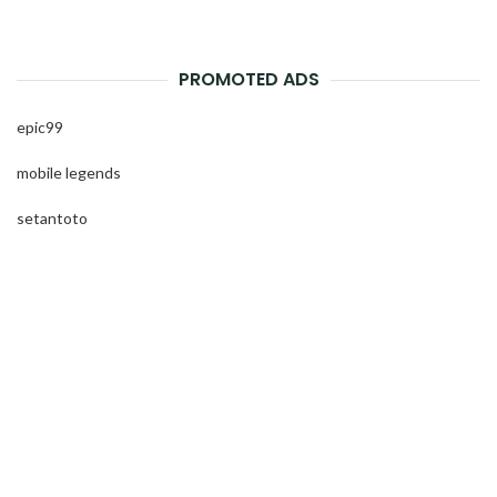
PROMOTED ADS
epic99
mobile legends
setantoto