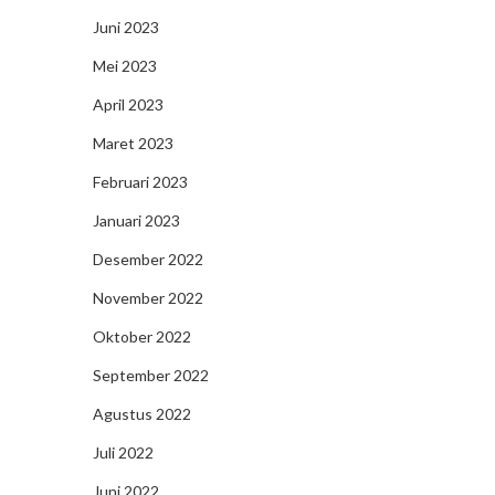
Juni 2023
Mei 2023
April 2023
Maret 2023
Februari 2023
Januari 2023
Desember 2022
November 2022
Oktober 2022
September 2022
Agustus 2022
Juli 2022
Juni 2022