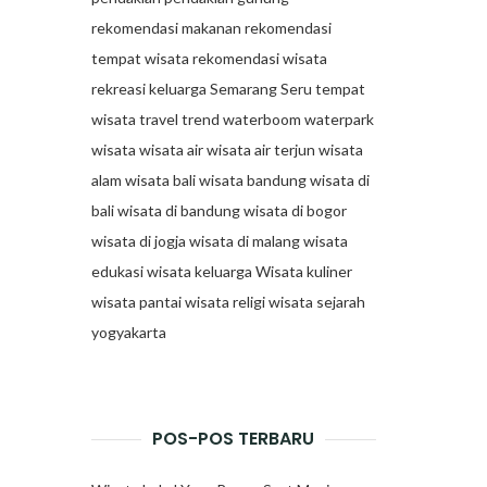
rekomendasi makanan
rekomendasi
tempat wisata
rekomendasi wisata
rekreasi keluarga
Semarang
Seru
tempat
wisata
travel trend
waterboom
waterpark
wisata
wisata air
wisata air terjun
wisata
alam
wisata bali
wisata bandung
wisata di
bali
wisata di bandung
wisata di bogor
wisata di jogja
wisata di malang
wisata
edukasi
wisata keluarga
Wisata kuliner
wisata pantai
wisata religi
wisata sejarah
yogyakarta
POS-POS TERBARU