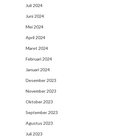
Juli 2024
Juni 2024
Mei 2024
April 2024
Maret 2024
Februari 2024
Januari 2024
Desember 2023
November 2023
Oktober 2023
September 2023
Agustus 2023
Juli 2023