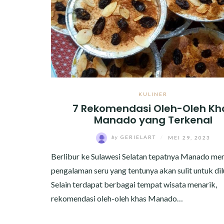
KULINER
7 Rekomendasi Oleh-Oleh Kh
Manado yang Terkenal
by
GERIELART
/
MEI 29, 2023
Berlibur ke Sulawesi Selatan tepatnya Manado m
pengalaman seru yang tentunya akan sulit untuk di
Selain terdapat berbagai tempat wisata menarik,
rekomendasi oleh-oleh khas Manado…