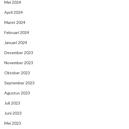
Mei 2024
April 2024
Maret 2024
Februari 2024
Januari 2024
Desember 2023
November 2023
Oktober 2023
September 2023
Agustus 2023
Juli 2023
Juni 2023
Mei 2023