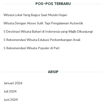
POS-POS TERBARU
Wisata Lokal Yang Bagus Saat Musim Hujan
Wisata Dengan Akses Sulit Tapi Pengalaman Autentik
5 Destinasi Wisata Bahari di Indonesia yang Wajib Dikunjungi
5 Rekomendasi Wisata Edukasi Perkembangan Anak
5 Rekomendasi Wisata Populer di Pati
ARSIP
Januari 2026
Juli 2024
Juni 2024