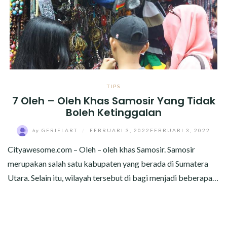
TIPS
7 Oleh – Oleh Khas Samosir Yang Tidak
Boleh Ketinggalan
by
GERIELART
/
FEBRUARI 3, 2022
FEBRUARI 3, 2022
Cityawesome.com – Oleh – oleh khas Samosir. Samosir
merupakan salah satu kabupaten yang berada di Sumatera
Utara. Selain itu, wilayah tersebut di bagi menjadi beberapa…