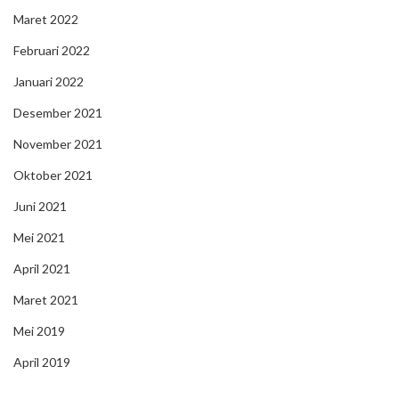
Maret 2022
Februari 2022
Januari 2022
Desember 2021
November 2021
Oktober 2021
Juni 2021
Mei 2021
April 2021
Maret 2021
Mei 2019
April 2019