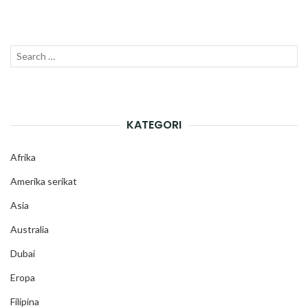
Search
SEAR
for:
KATEGORI
Afrika
Amerika serikat
Asia
Australia
Dubai
Eropa
Filipina