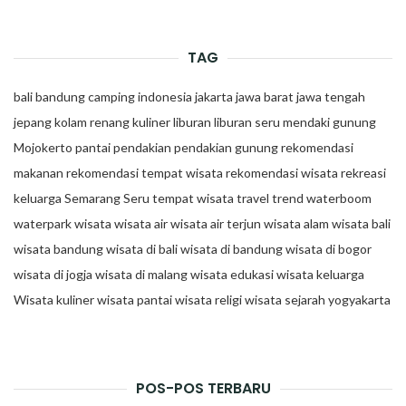
TAG
bali
bandung
camping
indonesia
jakarta
jawa barat
jawa tengah
jepang
kolam renang
kuliner
liburan
liburan seru
mendaki gunung
Mojokerto
pantai
pendakian
pendakian gunung
rekomendasi
makanan
rekomendasi tempat wisata
rekomendasi wisata
rekreasi
keluarga
Semarang
Seru
tempat wisata
travel trend
waterboom
waterpark
wisata
wisata air
wisata air terjun
wisata alam
wisata bali
wisata bandung
wisata di bali
wisata di bandung
wisata di bogor
wisata di jogja
wisata di malang
wisata edukasi
wisata keluarga
Wisata kuliner
wisata pantai
wisata religi
wisata sejarah
yogyakarta
POS-POS TERBARU