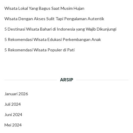
Wisata Lokal Yang Bagus Saat Musim Hujan
Wisata Dengan Akses Sulit Tapi Pengalaman Autentik
5 Destinasi Wisata Bahari di Indonesia yang Wajib Dikunjungi
5 Rekomendasi Wisata Edukasi Perkembangan Anak
5 Rekomendasi Wisata Populer di Pati
ARSIP
Januari 2026
Juli 2024
Juni 2024
Mei 2024