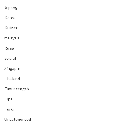
Jepang
Korea
Kuliner
malaysia
Rusia
sejarah
Singapur
Thailand
Timur tengah
Tips
Turki
Uncategorized