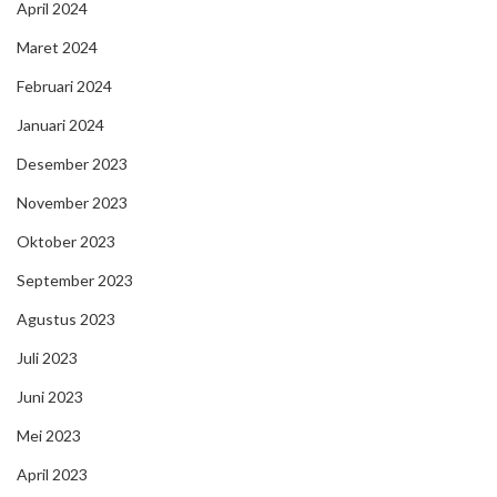
April 2024
Maret 2024
Februari 2024
Januari 2024
Desember 2023
November 2023
Oktober 2023
September 2023
Agustus 2023
Juli 2023
Juni 2023
Mei 2023
April 2023