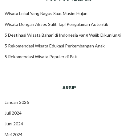
Wisata Lokal Yang Bagus Saat Musim Hujan
Wisata Dengan Akses Sulit Tapi Pengalaman Autentik
5 Destinasi Wisata Bahari di Indonesia yang Wajib Dikunjungi
5 Rekomendasi Wisata Edukasi Perkembangan Anak
5 Rekomendasi Wisata Populer di Pati
ARSIP
Januari 2026
Juli 2024
Juni 2024
Mei 2024