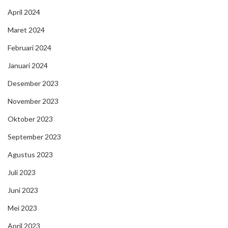
April 2024
Maret 2024
Februari 2024
Januari 2024
Desember 2023
November 2023
Oktober 2023
September 2023
Agustus 2023
Juli 2023
Juni 2023
Mei 2023
April 2023