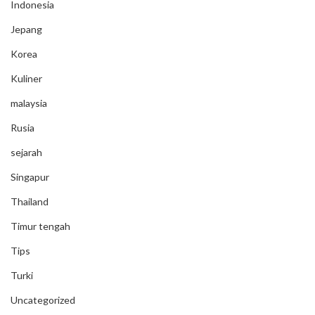
Indonesia
Jepang
Korea
Kuliner
malaysia
Rusia
sejarah
Singapur
Thailand
Timur tengah
Tips
Turki
Uncategorized