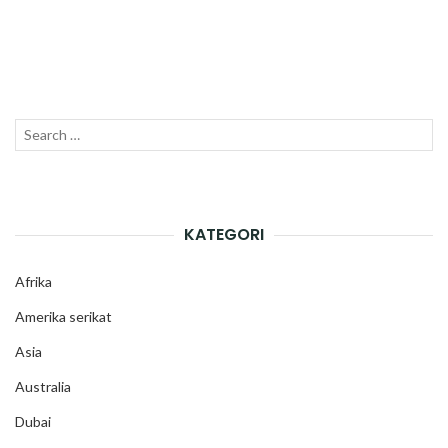
Search
SEAR
for:
KATEGORI
Afrika
Amerika serikat
Asia
Australia
Dubai