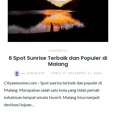
INDONESIA
6 Spot Sunrise Terbaik dan Populer di
Malang
by
GERIELART
/
APRIL 17, 2022
APRIL 17, 2022
Cityawesome.com – Spot sunrise terbaik dan populer di
Malang. Merupakan salah satu kota yang tidak pernah
kehabisan tempat wisata favorit. Malang bisa menjadi
destinasi tujuan…