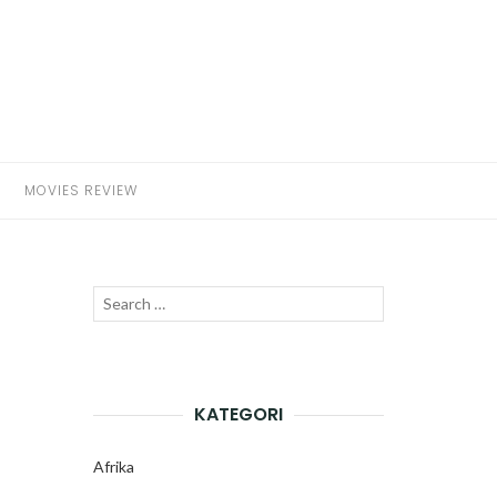
MOVIES REVIEW
Search
SEARCH
for:
KATEGORI
Afrika