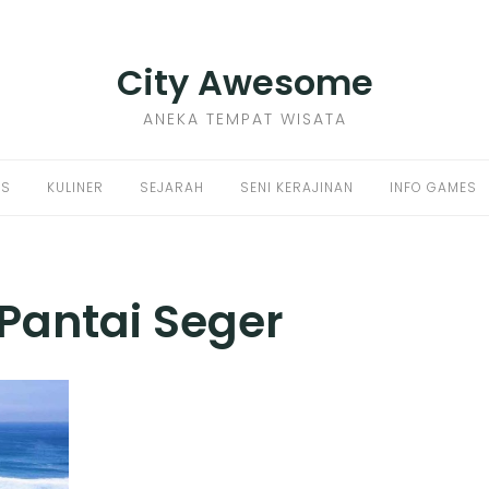
City Awesome
ANEKA TEMPAT WISATA
PS
KULINER
SEJARAH
SENI KERAJINAN
INFO GAMES
Pantai Seger