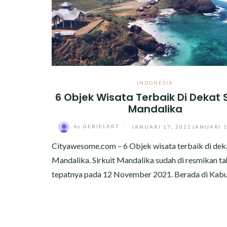
INDONESIA
6 Objek Wisata Terbaik Di Dekat S
Mandalika
by
GERIELART
/
JANUARI 17, 2022
JANUARI 1
Cityawesome.com – 6 Objek wisata terbaik di deka
Mandalika. Sirkuit Mandalika sudah di resmikan ta
tepatnya pada 12 November 2021. Berada di Kab