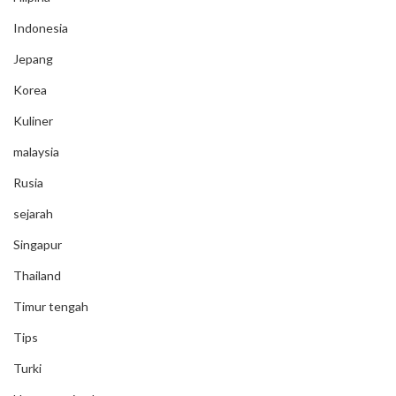
Indonesia
Jepang
Korea
Kuliner
malaysia
Rusia
sejarah
Singapur
Thailand
Timur tengah
Tips
Turki