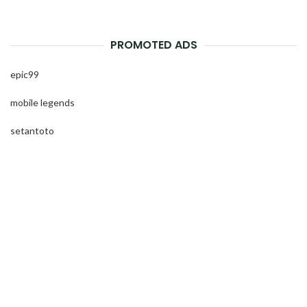
PROMOTED ADS
epic99
mobile legends
setantoto