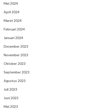
Mei 2024
April 2024
Maret 2024
Februari 2024
Januari 2024
Desember 2023
November 2023
Oktober 2023
September 2023
Agustus 2023
Juli 2023
Juni 2023
Mei 2023