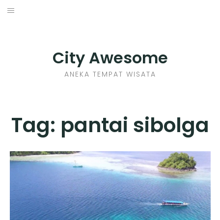
Skip
to
INDONESIA
content
TIPS
City Awesome
KULINER
ANEKA TEMPAT WISATA
SEJARAH
Tag:
pantai sibolga
SENI KERAJINAN
INFO GAMES
MOVIES REVIEW