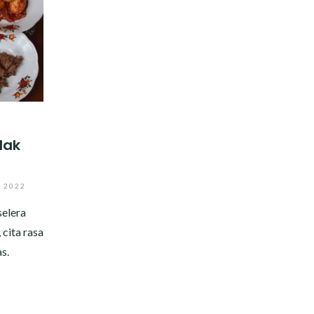
dak
, 2022
selera
cita rasa
s.