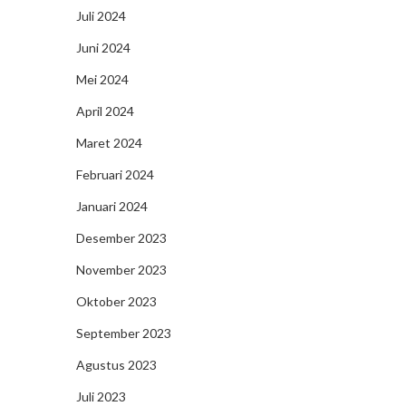
Juli 2024
Juni 2024
Mei 2024
April 2024
Maret 2024
Februari 2024
Januari 2024
Desember 2023
November 2023
Oktober 2023
September 2023
Agustus 2023
Juli 2023