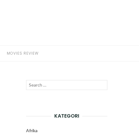
MOVIES REVIEW
Search
SEARCH
for:
KATEGORI
Afrika