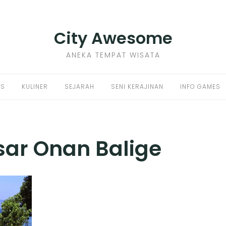
City Awesome
ANEKA TEMPAT WISATA
PS
KULINER
SEJARAH
SENI KERAJINAN
INFO GAMES
sar Onan Balige