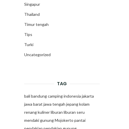
Singapur
Thailand
Timur tengah
Tips
Turki
Uncategorized
TAG
bali
bandung
camping
indonesia
jakarta
jawa barat
jawa tengah
jepang
kolam
renang
kuliner
liburan
liburan seru
mendaki gunung
Mojokerto
pantai
pendakian
pendakian gunung