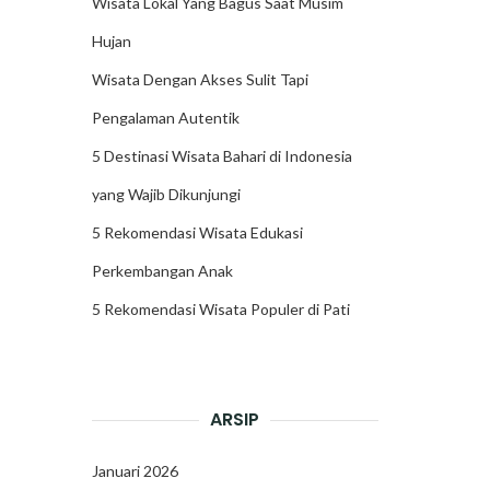
Wisata Lokal Yang Bagus Saat Musim
Hujan
Wisata Dengan Akses Sulit Tapi
Pengalaman Autentik
5 Destinasi Wisata Bahari di Indonesia
yang Wajib Dikunjungi
5 Rekomendasi Wisata Edukasi
Perkembangan Anak
5 Rekomendasi Wisata Populer di Pati
ARSIP
Januari 2026