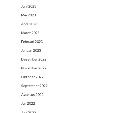
Juni 2023
Mei 2023
April 2023
Maret 2023
Februari 2023
Januari 2023
Desember 2022
November 2022
Oktober 2022
September 2022
Agustus 2022
Juli 2022
Juni 2022