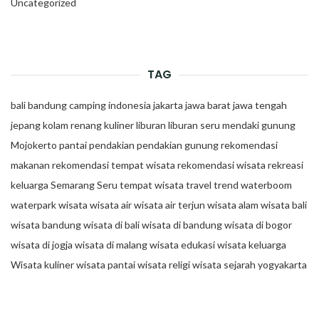
Uncategorized
TAG
bali
bandung
camping
indonesia
jakarta
jawa barat
jawa tengah
jepang
kolam renang
kuliner
liburan
liburan seru
mendaki gunung
Mojokerto
pantai
pendakian
pendakian gunung
rekomendasi
makanan
rekomendasi tempat wisata
rekomendasi wisata
rekreasi
keluarga
Semarang
Seru
tempat wisata
travel trend
waterboom
waterpark
wisata
wisata air
wisata air terjun
wisata alam
wisata bali
wisata bandung
wisata di bali
wisata di bandung
wisata di bogor
wisata di jogja
wisata di malang
wisata edukasi
wisata keluarga
Wisata kuliner
wisata pantai
wisata religi
wisata sejarah
yogyakarta