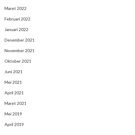
Maret 2022
Februari 2022
Januari 2022
Desember 2021
November 2021
Oktober 2021
Juni 2021
Mei 2021
April 2021
Maret 2021
Mei 2019
April 2019