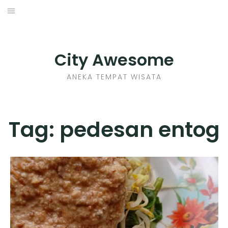
Skip
to
INDONESIA
content
TIPS
City Awesome
KULINER
ANEKA TEMPAT WISATA
SEJARAH
Tag:
pedesan entog
SENI KERAJINAN
INFO GAMES
MOVIES REVIEW