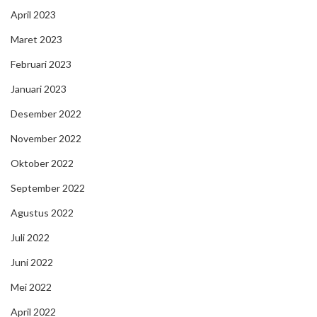
April 2023
Maret 2023
Februari 2023
Januari 2023
Desember 2022
November 2022
Oktober 2022
September 2022
Agustus 2022
Juli 2022
Juni 2022
Mei 2022
April 2022