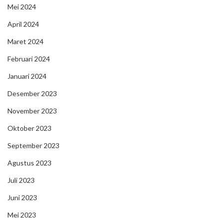
Mei 2024
April 2024
Maret 2024
Februari 2024
Januari 2024
Desember 2023
November 2023
Oktober 2023
September 2023
Agustus 2023
Juli 2023
Juni 2023
Mei 2023