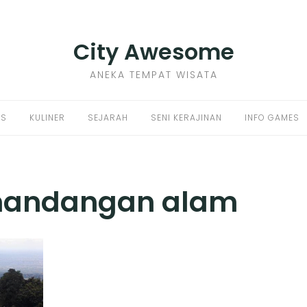
City Awesome
ANEKA TEMPAT WISATA
PS
KULINER
SEJARAH
SENI KERAJINAN
INFO GAMES
andangan alam