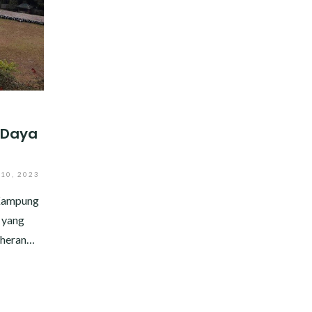
 Daya
10, 2023
 Kampung
 yang
k heran…