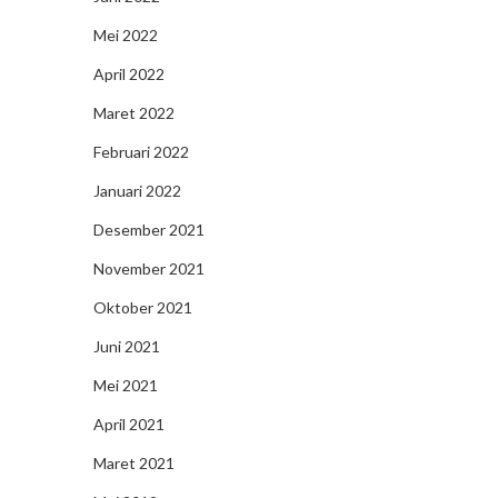
Mei 2022
April 2022
Maret 2022
Februari 2022
Januari 2022
Desember 2021
November 2021
Oktober 2021
Juni 2021
Mei 2021
April 2021
Maret 2021