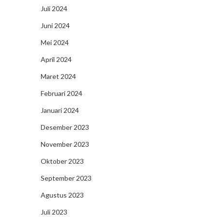
Juli 2024
Juni 2024
Mei 2024
April 2024
Maret 2024
Februari 2024
Januari 2024
Desember 2023
November 2023
Oktober 2023
September 2023
Agustus 2023
Juli 2023