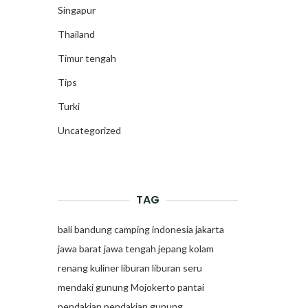
Singapur
Thailand
Timur tengah
Tips
Turki
Uncategorized
TAG
bali
bandung
camping
indonesia
jakarta
jawa barat
jawa tengah
jepang
kolam
renang
kuliner
liburan
liburan seru
mendaki gunung
Mojokerto
pantai
pendakian
pendakian gunung