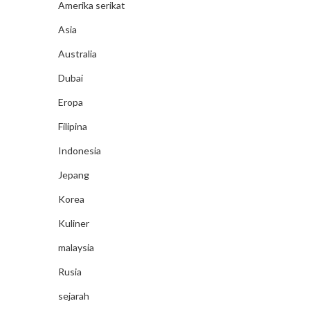
Amerika serikat
Asia
Australia
Dubai
Eropa
Filipina
Indonesia
Jepang
Korea
Kuliner
malaysia
Rusia
sejarah