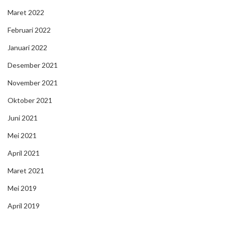
Maret 2022
Februari 2022
Januari 2022
Desember 2021
November 2021
Oktober 2021
Juni 2021
Mei 2021
April 2021
Maret 2021
Mei 2019
April 2019