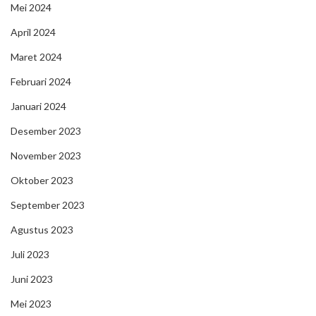
Mei 2024
April 2024
Maret 2024
Februari 2024
Januari 2024
Desember 2023
November 2023
Oktober 2023
September 2023
Agustus 2023
Juli 2023
Juni 2023
Mei 2023