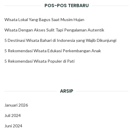
POS-POS TERBARU
Wisata Lokal Yang Bagus Saat Musim Hujan
Wisata Dengan Akses Sulit Tapi Pengalaman Autentik
5 Destinasi Wisata Bahari di Indonesia yang Wajib Dikunjungi
5 Rekomendasi Wisata Edukasi Perkembangan Anak
5 Rekomendasi Wisata Populer di Pati
ARSIP
Januari 2026
Juli 2024
Juni 2024