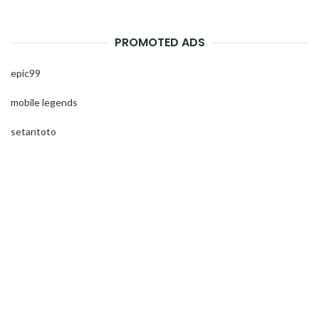
PROMOTED ADS
epic99
mobile legends
setantoto