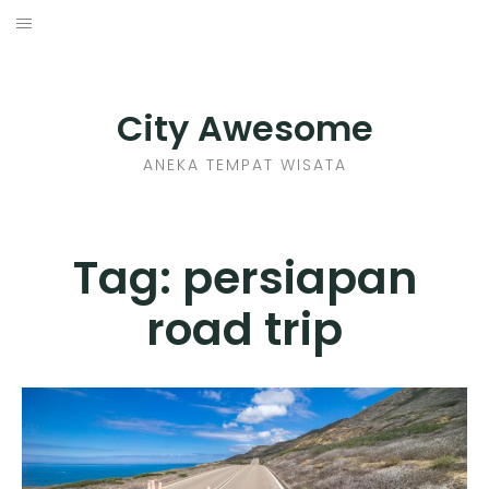
Skip
to
INDONESIA
content
TIPS
City Awesome
KULINER
ANEKA TEMPAT WISATA
SEJARAH
Tag:
persiapan
SENI KERAJINAN
road trip
INFO GAMES
MOVIES REVIEW