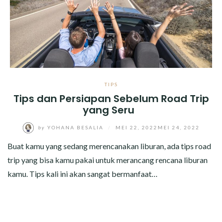
TIPS
Tips dan Persiapan Sebelum Road Trip
yang Seru
by
YOHANA BESALIA
/
MEI 22, 2022
MEI 24, 2022
Buat kamu yang sedang merencanakan liburan, ada tips road
trip yang bisa kamu pakai untuk merancang rencana liburan
kamu. Tips kali ini akan sangat bermanfaat…