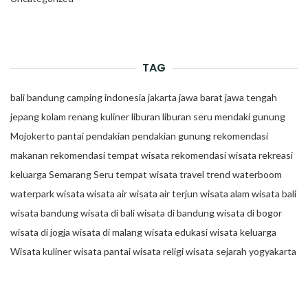
TAG
bali
bandung
camping
indonesia
jakarta
jawa barat
jawa tengah
jepang
kolam renang
kuliner
liburan
liburan seru
mendaki gunung
Mojokerto
pantai
pendakian
pendakian gunung
rekomendasi
makanan
rekomendasi tempat wisata
rekomendasi wisata
rekreasi
keluarga
Semarang
Seru
tempat wisata
travel trend
waterboom
waterpark
wisata
wisata air
wisata air terjun
wisata alam
wisata bali
wisata bandung
wisata di bali
wisata di bandung
wisata di bogor
wisata di jogja
wisata di malang
wisata edukasi
wisata keluarga
Wisata kuliner
wisata pantai
wisata religi
wisata sejarah
yogyakarta