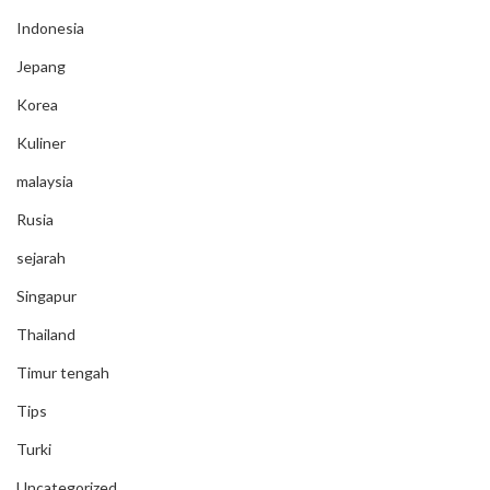
Indonesia
Jepang
Korea
Kuliner
malaysia
Rusia
sejarah
Singapur
Thailand
Timur tengah
Tips
Turki
Uncategorized