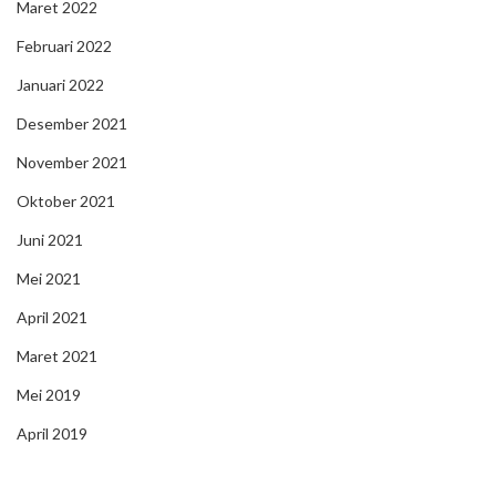
Maret 2022
Februari 2022
Januari 2022
Desember 2021
November 2021
Oktober 2021
Juni 2021
Mei 2021
April 2021
Maret 2021
Mei 2019
April 2019