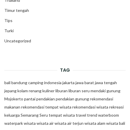
Thailand
Timur tengah
Tips
Turki
Uncategorized
TAG
bali
bandung
camping
indonesia
jakarta
jawa barat
jawa tengah
jepang
kolam renang
kuliner
liburan
liburan seru
mendaki gunung
Mojokerto
pantai
pendakian
pendakian gunung
rekomendasi
makanan
rekomendasi tempat wisata
rekomendasi wisata
rekreasi
keluarga
Semarang
Seru
tempat wisata
travel trend
waterboom
waterpark
wisata
wisata air
wisata air terjun
wisata alam
wisata bali