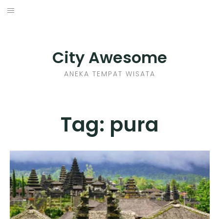
Skip
to
INDONESIA
content
TIPS
City Awesome
KULINER
ANEKA TEMPAT WISATA
SEJARAH
Tag:
pura
SENI KERAJINAN
INFO GAMES
MOVIES REVIEW