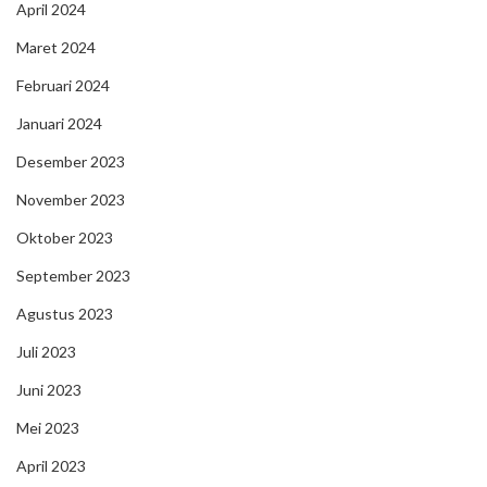
April 2024
Maret 2024
Februari 2024
Januari 2024
Desember 2023
November 2023
Oktober 2023
September 2023
Agustus 2023
Juli 2023
Juni 2023
Mei 2023
April 2023