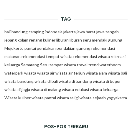
TAG
bali
bandung
camping
indonesia
jakarta
jawa barat
jawa tengah
jepang
kolam renang
kuliner
liburan
liburan seru
mendaki gunung
Mojokerto
pantai
pendakian
pendakian gunung
rekomendasi
makanan
rekomendasi tempat wisata
rekomendasi wisata
rekreasi
keluarga
Semarang
Seru
tempat wisata
travel trend
waterboom
waterpark
wisata
wisata air
wisata air terjun
wisata alam
wisata bali
wisata bandung
wisata di bali
wisata di bandung
wisata di bogor
wisata di jogja
wisata di malang
wisata edukasi
wisata keluarga
Wisata kuliner
wisata pantai
wisata religi
wisata sejarah
yogyakarta
POS-POS TERBARU