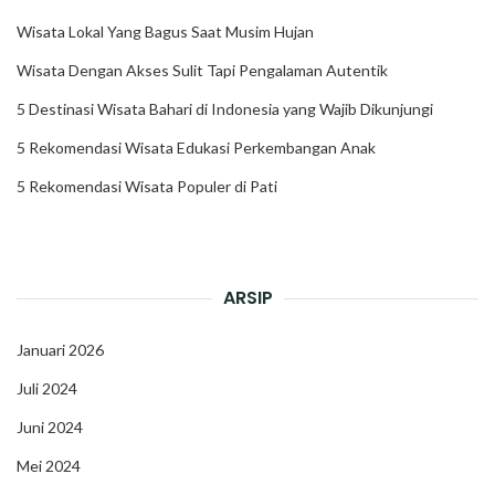
Wisata Lokal Yang Bagus Saat Musim Hujan
Wisata Dengan Akses Sulit Tapi Pengalaman Autentik
5 Destinasi Wisata Bahari di Indonesia yang Wajib Dikunjungi
5 Rekomendasi Wisata Edukasi Perkembangan Anak
5 Rekomendasi Wisata Populer di Pati
ARSIP
Januari 2026
Juli 2024
Juni 2024
Mei 2024