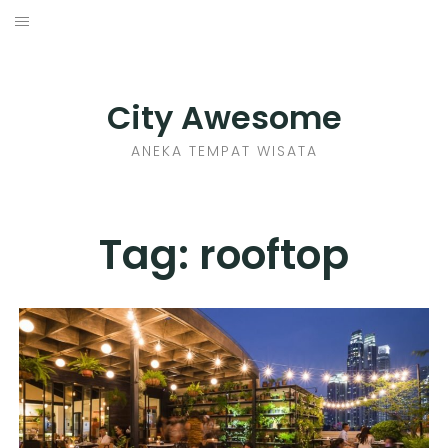
Skip
to
INDONESIA
content
TIPS
City Awesome
KULINER
ANEKA TEMPAT WISATA
SEJARAH
Tag:
rooftop
SENI KERAJINAN
INFO GAMES
MOVIES REVIEW