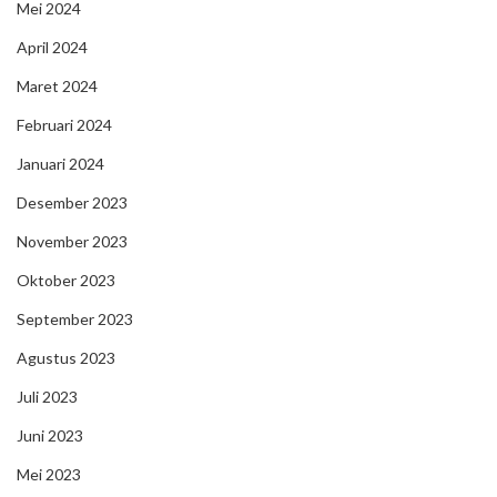
Mei 2024
April 2024
Maret 2024
Februari 2024
Januari 2024
Desember 2023
November 2023
Oktober 2023
September 2023
Agustus 2023
Juli 2023
Juni 2023
Mei 2023