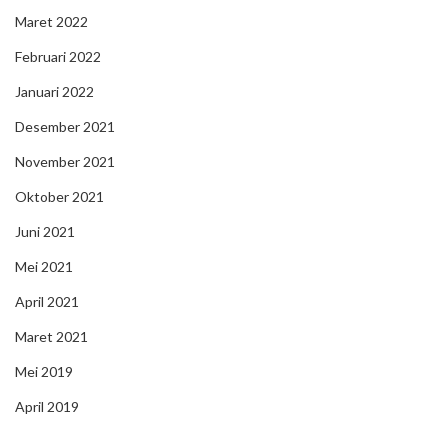
Maret 2022
Februari 2022
Januari 2022
Desember 2021
November 2021
Oktober 2021
Juni 2021
Mei 2021
April 2021
Maret 2021
Mei 2019
April 2019