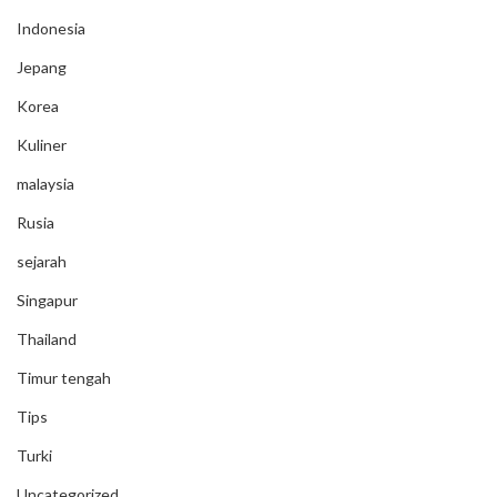
Indonesia
Jepang
Korea
Kuliner
malaysia
Rusia
sejarah
Singapur
Thailand
Timur tengah
Tips
Turki
Uncategorized