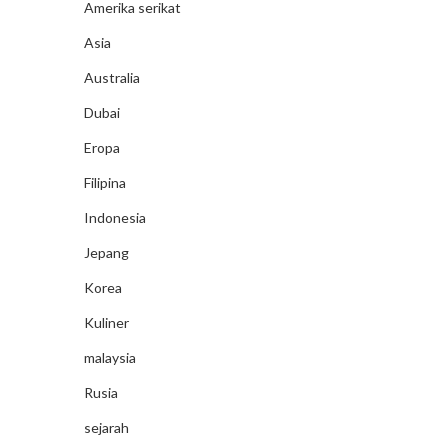
Amerika serikat
Asia
Australia
Dubai
Eropa
Filipina
Indonesia
Jepang
Korea
Kuliner
malaysia
Rusia
sejarah