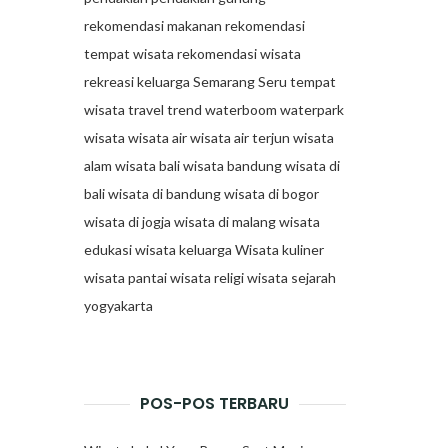
rekomendasi makanan
rekomendasi
tempat wisata
rekomendasi wisata
rekreasi keluarga
Semarang
Seru
tempat
wisata
travel trend
waterboom
waterpark
wisata
wisata air
wisata air terjun
wisata
alam
wisata bali
wisata bandung
wisata di
bali
wisata di bandung
wisata di bogor
wisata di jogja
wisata di malang
wisata
edukasi
wisata keluarga
Wisata kuliner
wisata pantai
wisata religi
wisata sejarah
yogyakarta
POS-POS TERBARU