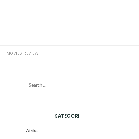
MOVIES REVIEW
Search
SEARCH
for:
KATEGORI
Afrika