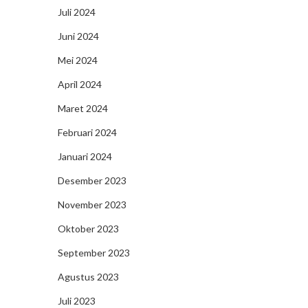
Juli 2024
Juni 2024
Mei 2024
April 2024
Maret 2024
Februari 2024
Januari 2024
Desember 2023
November 2023
Oktober 2023
September 2023
Agustus 2023
Juli 2023