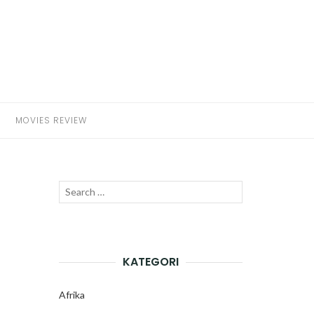
MOVIES REVIEW
Search
SEARCH
for:
KATEGORI
Afrika