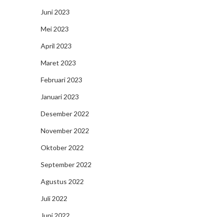
Juni 2023
Mei 2023
April 2023
Maret 2023
Februari 2023
Januari 2023
Desember 2022
November 2022
Oktober 2022
September 2022
Agustus 2022
Juli 2022
Juni 2022