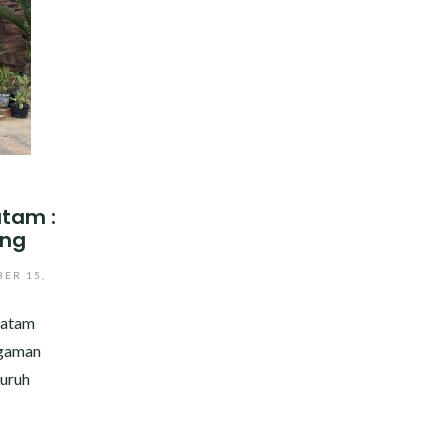
atam :
ung
ER 15,
Batam
agaman
luruh