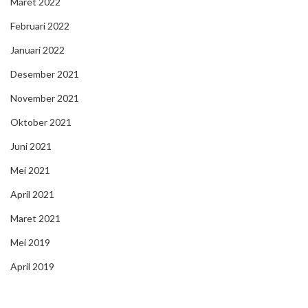
Maret 2022
Februari 2022
Januari 2022
Desember 2021
November 2021
Oktober 2021
Juni 2021
Mei 2021
April 2021
Maret 2021
Mei 2019
April 2019