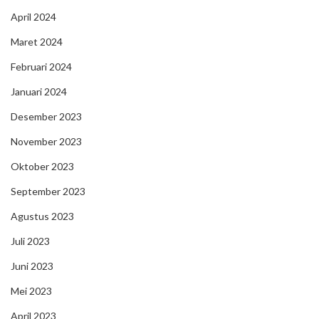
April 2024
Maret 2024
Februari 2024
Januari 2024
Desember 2023
November 2023
Oktober 2023
September 2023
Agustus 2023
Juli 2023
Juni 2023
Mei 2023
April 2023