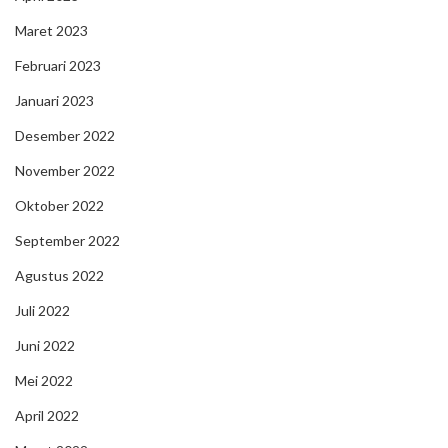
Maret 2023
Februari 2023
Januari 2023
Desember 2022
November 2022
Oktober 2022
September 2022
Agustus 2022
Juli 2022
Juni 2022
Mei 2022
April 2022