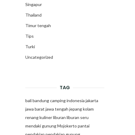
Singapur
Thailand
Timur tengah
Tips
Turki
Uncategorized
TAG
bali
bandung
camping
indonesia
jakarta
jawa barat
jawa tengah
jepang
kolam
renang
kuliner
liburan
liburan seru
mendaki gunung
Mojokerto
pantai
pendakian
pendakian gunung