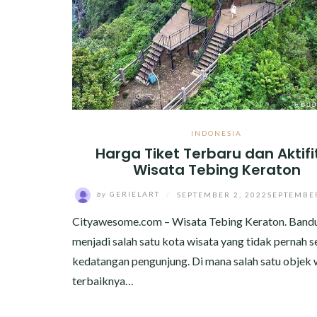
INDONESIA
Harga Tiket Terbaru dan Aktifi
Wisata Tebing Keraton
by
GERIELART
/
SEPTEMBER 2, 2022
SEPTEMBER
Cityawesome.com – Wisata Tebing Keraton. Band
menjadi salah satu kota wisata yang tidak pernah se
kedatangan pengunjung. Di mana salah satu objek 
terbaiknya…