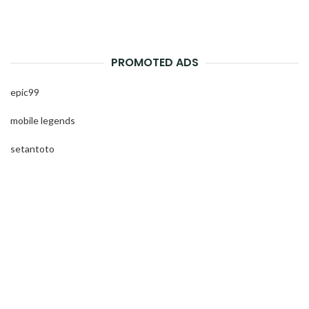
PROMOTED ADS
epic99
mobile legends
setantoto