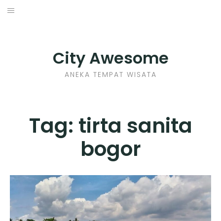
Skip
to
INDONESIA
content
TIPS
City Awesome
KULINER
ANEKA TEMPAT WISATA
SEJARAH
Tag:
tirta sanita
SENI KERAJINAN
bogor
INFO GAMES
MOVIES REVIEW