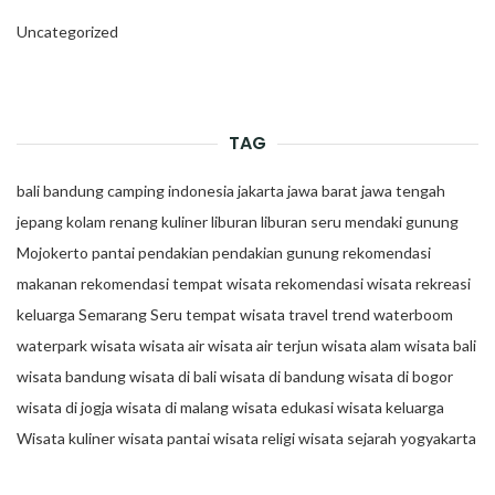
Uncategorized
TAG
bali
bandung
camping
indonesia
jakarta
jawa barat
jawa tengah
jepang
kolam renang
kuliner
liburan
liburan seru
mendaki gunung
Mojokerto
pantai
pendakian
pendakian gunung
rekomendasi
makanan
rekomendasi tempat wisata
rekomendasi wisata
rekreasi
keluarga
Semarang
Seru
tempat wisata
travel trend
waterboom
waterpark
wisata
wisata air
wisata air terjun
wisata alam
wisata bali
wisata bandung
wisata di bali
wisata di bandung
wisata di bogor
wisata di jogja
wisata di malang
wisata edukasi
wisata keluarga
Wisata kuliner
wisata pantai
wisata religi
wisata sejarah
yogyakarta