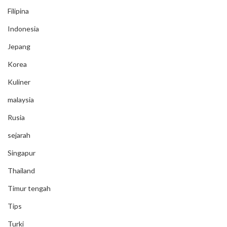
Filipina
Indonesia
Jepang
Korea
Kuliner
malaysia
Rusia
sejarah
Singapur
Thailand
Timur tengah
Tips
Turki