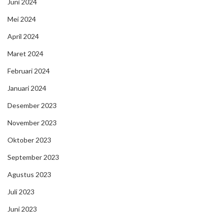
Juni 2024
Mei 2024
April 2024
Maret 2024
Februari 2024
Januari 2024
Desember 2023
November 2023
Oktober 2023
September 2023
Agustus 2023
Juli 2023
Juni 2023