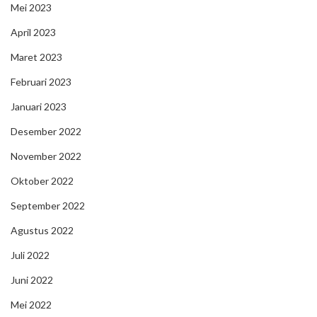
Mei 2023
April 2023
Maret 2023
Februari 2023
Januari 2023
Desember 2022
November 2022
Oktober 2022
September 2022
Agustus 2022
Juli 2022
Juni 2022
Mei 2022