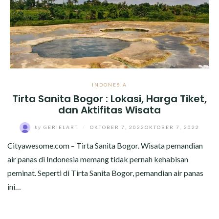
INDONESIA
Tirta Sanita Bogor : Lokasi, Harga Tiket,
dan Aktifitas Wisata
by
GERIELART
/
OKTOBER 7, 2022
OKTOBER 7, 2022
Cityawesome.com – Tirta Sanita Bogor. Wisata pemandian
air panas di Indonesia memang tidak pernah kehabisan
peminat. Seperti di Tirta Sanita Bogor, pemandian air panas
ini…