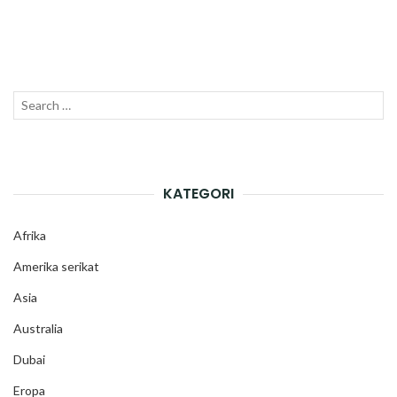
Search
SEAR
for:
KATEGORI
Afrika
Amerika serikat
Asia
Australia
Dubai
Eropa