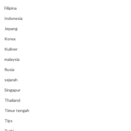
Filipina
Indonesia
Jepang
Korea
Kuliner
malaysia
Rusia
sejarah
Singapur
Thailand
Timur tengah
Tips
Turki