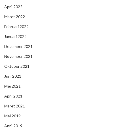
April 2022
Maret 2022
Februari 2022
Januari 2022
Desember 2021
November 2021
Oktober 2021
Juni 2021
Mei 2021
April 2021
Maret 2021
Mei 2019
April 2019