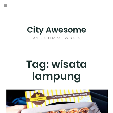
Skip
to
INDONESIA
content
TIPS
City Awesome
KULINER
ANEKA TEMPAT WISATA
SEJARAH
Tag:
wisata
SENI KERAJINAN
lampung
INFO GAMES
MOVIES REVIEW