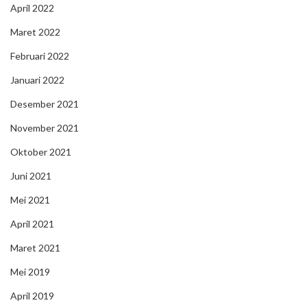
April 2022
Maret 2022
Februari 2022
Januari 2022
Desember 2021
November 2021
Oktober 2021
Juni 2021
Mei 2021
April 2021
Maret 2021
Mei 2019
April 2019