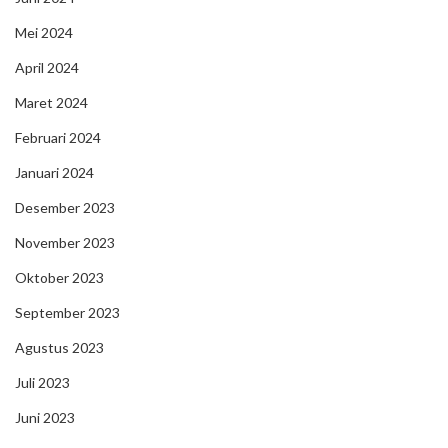
Mei 2024
April 2024
Maret 2024
Februari 2024
Januari 2024
Desember 2023
November 2023
Oktober 2023
September 2023
Agustus 2023
Juli 2023
Juni 2023