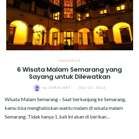
INDONESIA
6 Wisata Malam Semarang yang
Sayang untuk Dilewatkan
by
GERIELART
/
JULI 21, 2023
Wisata Malam Semarang – Saat berkunjung ke Semarang,
kamu bisa menghabiskan waktu malam di wisata malam
Semarang. Tidak hanya 1, kali ini akan di berikan…