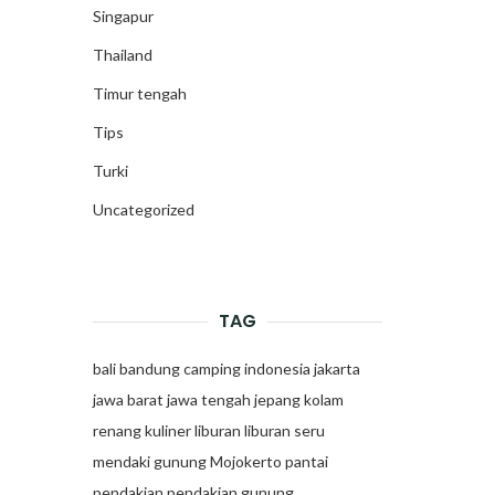
Singapur
Thailand
Timur tengah
Tips
Turki
Uncategorized
TAG
bali
bandung
camping
indonesia
jakarta
jawa barat
jawa tengah
jepang
kolam
renang
kuliner
liburan
liburan seru
mendaki gunung
Mojokerto
pantai
pendakian
pendakian gunung