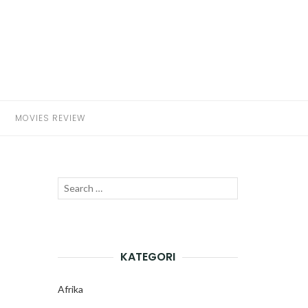
MOVIES REVIEW
Search
SEARCH
for:
KATEGORI
Afrika