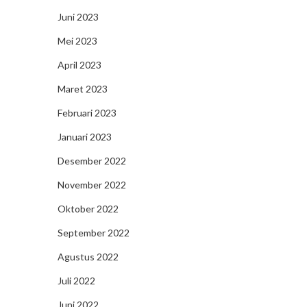
Juni 2023
Mei 2023
April 2023
Maret 2023
Februari 2023
Januari 2023
Desember 2022
November 2022
Oktober 2022
September 2022
Agustus 2022
Juli 2022
Juni 2022