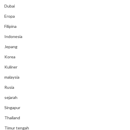
Dubai
Eropa
Filipina
Indonesia
Jepang
Korea
Kuliner
malaysia
Rusia
sejarah
Singapur
Thailand
Timur tengah