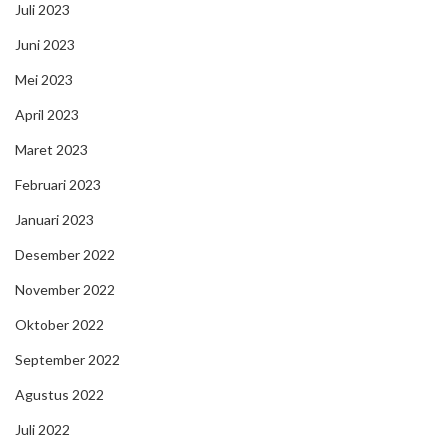
Juli 2023
Juni 2023
Mei 2023
April 2023
Maret 2023
Februari 2023
Januari 2023
Desember 2022
November 2022
Oktober 2022
September 2022
Agustus 2022
Juli 2022