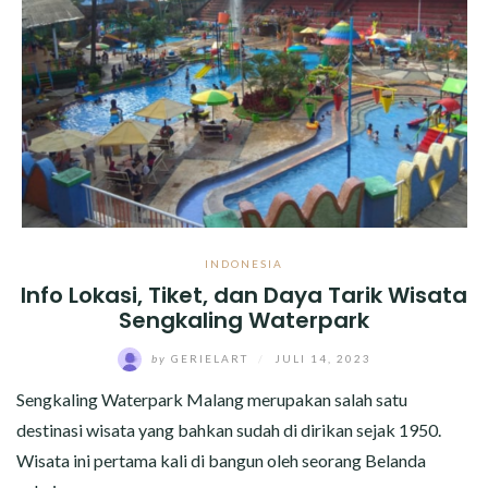
INDONESIA
Info Lokasi, Tiket, dan Daya Tarik Wisata
Sengkaling Waterpark
by
GERIELART
/
JULI 14, 2023
Sengkaling Waterpark Malang merupakan salah satu
destinasi wisata yang bahkan sudah di dirikan sejak 1950.
Wisata ini pertama kali di bangun oleh seorang Belanda