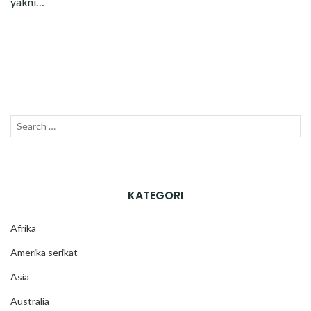
yakni…
Search
SEAR
for:
KATEGORI
Afrika
Amerika serikat
Asia
Australia