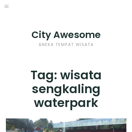
Skip
to
INDONESIA
content
TIPS
City Awesome
KULINER
ANEKA TEMPAT WISATA
SEJARAH
Tag:
wisata
SENI KERAJINAN
sengkaling
INFO GAMES
waterpark
MOVIES REVIEW