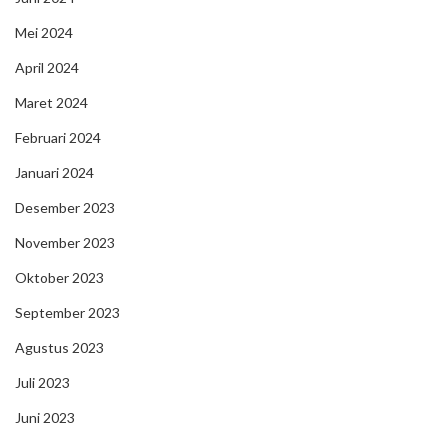
Mei 2024
April 2024
Maret 2024
Februari 2024
Januari 2024
Desember 2023
November 2023
Oktober 2023
September 2023
Agustus 2023
Juli 2023
Juni 2023