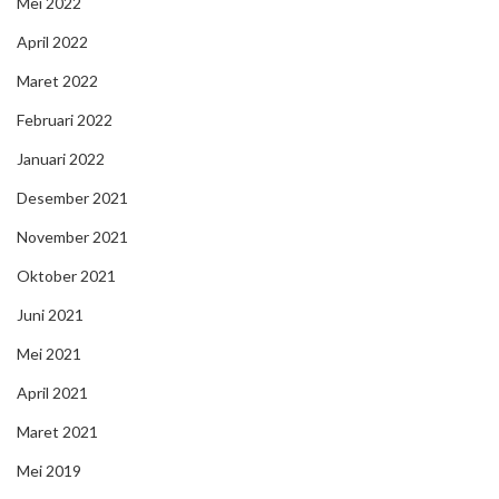
Mei 2022
April 2022
Maret 2022
Februari 2022
Januari 2022
Desember 2021
November 2021
Oktober 2021
Juni 2021
Mei 2021
April 2021
Maret 2021
Mei 2019